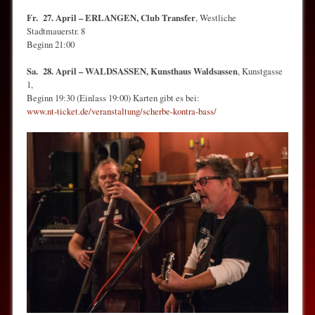
Fr. 27. April – ERLANGEN, Club Transfer
, Westliche
Stadtmauerstr. 8
Beginn 21:00
Sa. 28. April – WALDSASSEN, Kunsthaus Waldsassen
, Kunstgasse
1,
Beginn 19:30 (Einlass 19:00) Karten gibt es bei:
www.nt-ticket.de/veranstaltung/scherbe-kontra-bass/