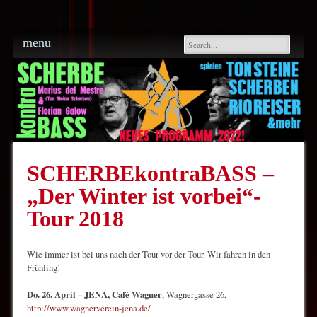
Main menu
Skip
menu
to
content
SCHERBEkontraBASS –
„Der Winter ist vorbei“-
Tour 2018
Wie immer ist bei uns nach der Tour vor der Tour. Wir fahren in den
Frühling!
Do. 26. April – JENA, Café Wagner
, Wagnergasse 26,
http://www.wagnerverein-jena.de/